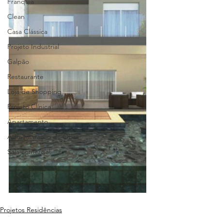
Franquia
Clean
Casa Clássica
Projeto Industrial
Galpão
Restaurante
Loja de Shopping
Projeto Clínica
Apartamento
Administração de Obra
Sala comercial
Projetos Residências