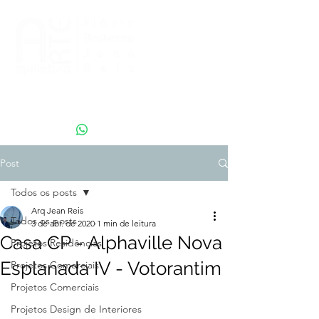
projeto@artearquitetura.arq.br
+ 55 15 99710-2992
Post
Todos os posts
Arq Jean Reis
Todos os posts
3 de abr. de 2020
1 min de leitura
Casa CP - Alphaville Nova
Projetos Residências
Esplanada IV - Votorantim
Projetos Comerciais
Projetos Comerciais
Projetos Design de Interiores