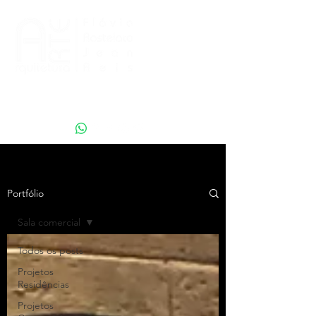
projeto@artearquitetura.arq.br
+ 55 15 99710-2992
Portfólio
Sala comercial
Todos os posts
Projetos
Residências
Projetos