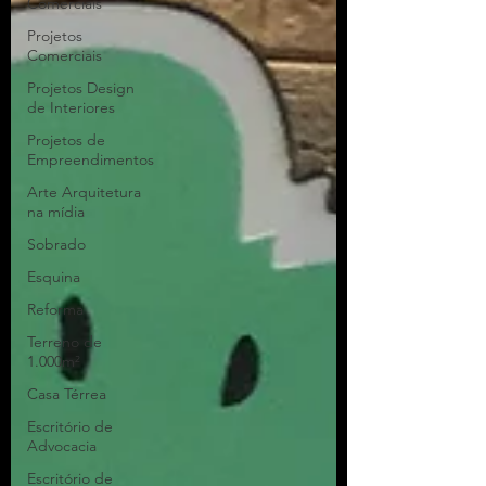
Comerciais
Projetos
Comerciais
Projetos Design
de Interiores
Projetos de
Empreendimentos
Arte Arquitetura
na mídia
Sobrado
Esquina
Reforma
Terreno de
1.000m²
Casa Térrea
Escritório de
Advocacia
Escritório de