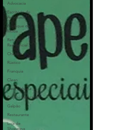
Advocacia
Escritório de
Advocacia
Boutique de
Moda
Retrofit
Residencial
Chácara
Rústico
Franquia
Clean
Casa Clássica
Projeto Industrial
Galpão
Restaurante
Loja de
Shopping