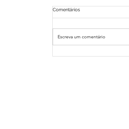
Comentários
Escreva um comentário
Loja DuJour - Shopping
Iguatemi Esplanada -
Votorantim