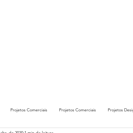
projeto@artearquit
r
Projetos Comerciais
Projetos Comerciais
Projetos Desi
 abr. de 2020
1 min de leitura