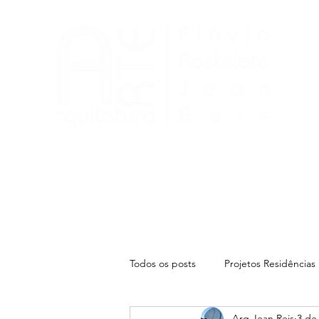
Início
Portfólio
Serviços
Escritório
Todos os posts
Projetos Residências
Arq Jean Reis
3 de