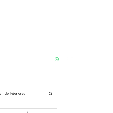
etura.arq.b
+ 55 15 99710-2992
gn de Interiores